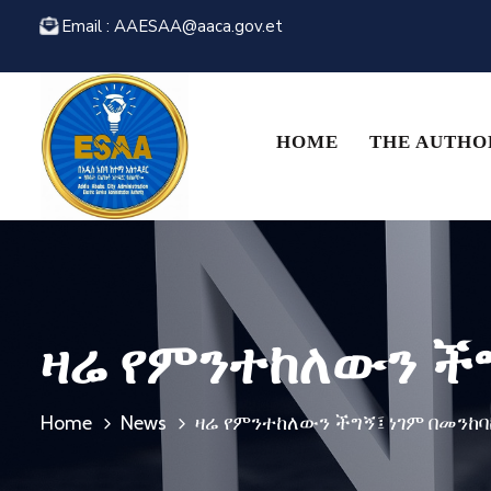
Email : AAESAA@aaca.gov.et
HOME
THE AUTHO
ዛሬ የምንተከለውን ችግኝ
Home
News
ዛሬ የምንተከለውን ችግኝ፤ ነገም በመንከባከ