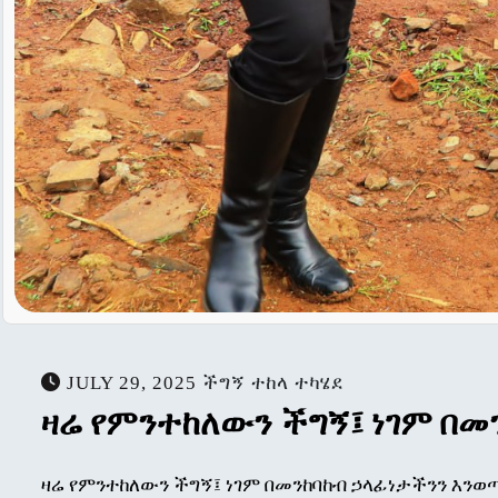
JULY 29, 2025
ችግኝ ተከላ ተካሄደ
ዛሬ የምንተከለውን ችግኝ፤ ነገም በመ
ዛሬ የምንተከለውን ችግኝ፤ ነገም በመንከባከብ ኃላፊነታችንን እንወ