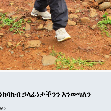
ንከባከብ ኃላፊነታችንን እንወጣለን
ጣለን