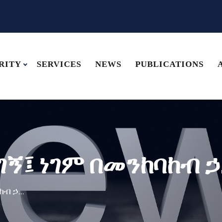
RITY
SERVICES
NEWS
PUBLICATIONS
፤ ነገም በመንከባከብ ኃ.
ብ ኃ...