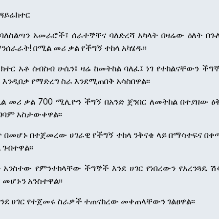
 ዳይሬክተር
 ባለስልጣን አመራሮች፣ ሰራተኞቸና ባለድረሻ አካላት በዛሬው ዕለት በጉ
ራራት! በሚል መሪ ቃል የችግኝ ተከላ አካሄዱ፡፡
ክተር አቶ ሰብስብ ሁሴን፤ ዛሬ ከመትከል ባለፈ፤ ነገ የተከልናቸውን ችግ
እንዲበቃ የማድረግ ስራ እንደሚጠበቅ አሳስበዋል፡፡
ሚል መሪ ቃል 700 ሚሊዮን ችግኝ በአንድ ጀንበር ለመትከል በተያዘው ዕ
ገባም አስታውቀዋል፡፡
 በመሆኑ በተጀመረው ሀገራዊ የችግኝ ተከላ ንቅናቄ ላይ በማሳተፍና በቀ
ገብተዋል፡፡
 አንስተው የምንተክላቸው ችግኞች እንደ ሀገር የነበረውን የአረንጓዴ ሽ
 መሆኑን አንስተዋል፡፡
ደ ሀገር የተጀመሩ ስራዎች ተጠናክረው መቀጠላቸውን ገልፀዋል፡፡