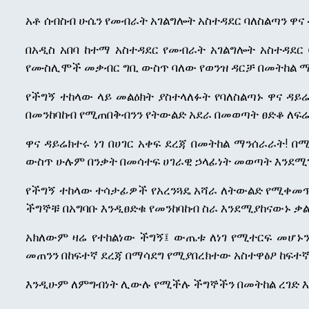
አቶ ሰብስብ ሁሴን የመብራት አገልግሎት አስተዳደር ባለስልጣን ዋና
በአዲስ አበባ ከተማ አስተዳደር የመብራት አገልግሎት አስተዳደር
የሙስሊሞች መቃብር ግቢ ውስጥ ባለው የወንዝ ዳርቻ በመትከል ማንሰ
የችግኝ ተከላው ላይ መልዕክት ያስተላለፉት የባለስልጣኑ ዋና ዳይሬ
በመንከባከብ የሚጠበቅብንን የትውልድ አደራ በመወጣት ፀድቆ ለፍሬ 
ዋና ዳይሬክተሩ ነገ በሀገር አቀፍ ደረጃ በመትከል ማንሰራራት! በ
ውስጥ ሁሉም በንቃት በመሳተፍ ሀገራዊ ኃላፊነት መወጣት እንደሚ
የችግኝ ተከላው ተሳታፊዎች የአረንጓዴ አሻራ ለትውልድ የሚቀመጥ
ችግኞቹ በአግባቡ እንዲፀድቁ የመንከባከብ ስራ እንደሚያከናውኑ ቃል 
አክለውም ዛሬ የተከልነው ችግኝ፤ ውጤቱ ለነገ የሚተርፍ መሆኑን
መጠንን በከፍተኛ ደረጃ በማሳደግ የሚያበረክተው አስተዋፅዖ ከፍተኛ
እንዲሁም ለምግብነት ሊውሉ የሚችሉ ችግኞችን በመትከል ረገድ እን